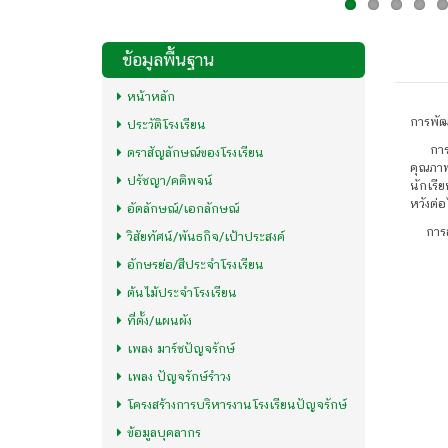
ข้อมูลพื้นฐาน
หน้าหลัก
การพัฒ
ประวัติโรงเรียน
การพัฒ
ตราสัญลักษณ์ของโรงเรียน
คุณภาพ
ปรัชญา/คติพจน์
นักเรี
หวังต่
อัตลักษณ์/เอกลักษณ์
การส่ง
วิสัยทัศน์/พันธกิจ/เป้าประสงค์
1. ก
อักษรย่อ/สีประจำโรงเรียน
2. ก
ต้นไม้ประจำโรงเรียน
3. กา
ที่ตั้ง/แผนผัง
4. กา
เพลง มาร์ชปัญจรักษ์
เพลง ปัญจรักษ์รำวง
โครงสร้างการบริหารงานโรงเรียนปัญจรักษ์
ข้อมูลบุคลากร