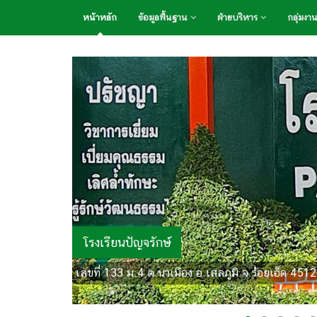
หน้าหลัก
ข้อมูลพื้นฐาน
ฝ่ายบริหาร
กลุ่มงา
โรงเรียนปัญจรักษ์
เลขที่ 133 ม.4 ต.นาเมือง อ.เสลภูมิ จ.ร้อยเอ็ด 451