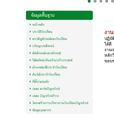
ข้อมูลพื้นฐาน
หน้าหลัก
งาน
ประวัติโรงเรียน
ปฏิบั
ตราสัญลักษณ์ของโรงเรียน
ได้ดี
ปรัชญา/คติพจน์
งานเท
อัตลักษณ์/เอกลักษณ์
หลัก
วิสัยทัศน์/พันธกิจ/เป้าประสงค์
ขอบข่
1. ก
อักษรย่อ/สีประจำโรงเรียน
2. ก
ต้นไม้ประจำโรงเรียน
3. ก
ที่ตั้ง/แผนผัง
4. ก
เพลง มาร์ชปัญจรักษ์
5. ก
6. ก
เพลง ปัญจรักษ์รำวง
7. ก
โครงสร้างการบริหารงานโรงเรียนปัญจรักษ์
8. ก
ข้อมูลบุคลากร